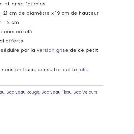
e et anse fournies
: 21 cm de diamètre x 19 cm de hauteur
r
: 12
cm
velours côtelé
oi offerts
 séduire par la
version grise
de ce petit
 sacs en tissu, consulter cette
jolie
au
,
Sac Seau Rouge
,
Sac Seau Tissu
,
Sac Velours