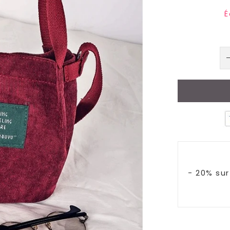
É
- 20% su