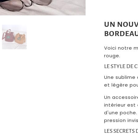
UN NOU
BORDEA
Voici notre m
rouge.
LE STYLE DE 
Une sublime 
et légère po
Un accessoir
intérieur est
d'une poche.
pression invi
LES SECRETS 