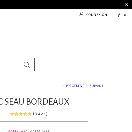
CONNEXION
0
PRÉCÉDENT
|
SUIVANT
C SEAU BORDEAUX
(
3
Avis
)
€16,80
€18,80